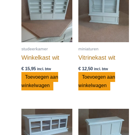
studeerkamer
miniaturen
Winkelkast wit
Vitrinekast wit
€
15,95
€
12,50
incl. btw
incl. btw
Toevoegen aan
Toevoegen aan
winkelwagen
winkelwagen