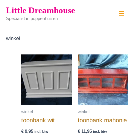
Ga
Little Dreamhouse
naar
Specialist in poppenhuizen
de
inhoud
winkel
winkel
winkel
toonbank wit
toonbank mahonie
€
9,95
€
11,95
incl. btw
incl. btw