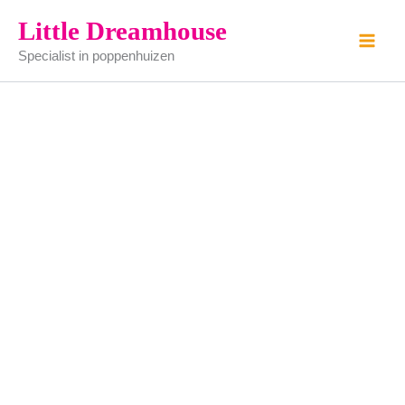
Vitrine
Ga
Little Dreamhouse
kastje
naar
pine
Specialist in poppenhuizen
de
aantal
inhoud