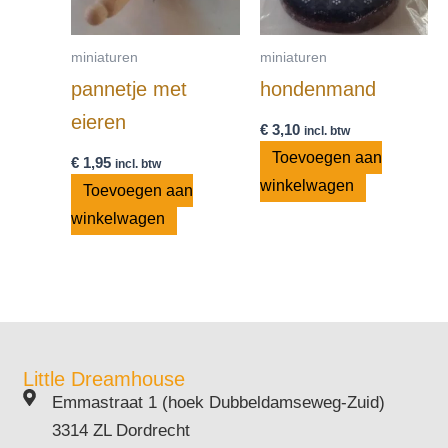
miniaturen
miniaturen
pannetje met
hondenmand
eieren
€
3,10
incl. btw
Toevoegen aan
€
1,95
incl. btw
winkelwagen
Toevoegen aan
winkelwagen
Little Dreamhouse
Emmastraat 1 (hoek Dubbeldamseweg-Zuid)
3314 ZL Dordrecht