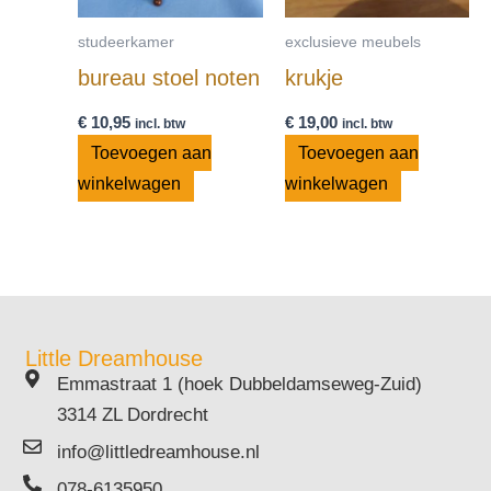
studeerkamer
exclusieve meubels
bureau stoel noten
krukje
€
10,95
€
19,00
incl. btw
incl. btw
Toevoegen aan
Toevoegen aan
winkelwagen
winkelwagen
Little Dreamhouse
Emmastraat 1 (hoek Dubbeldamseweg-Zuid)
3314 ZL Dordrecht
info@littledreamhouse.nl
078-6135950