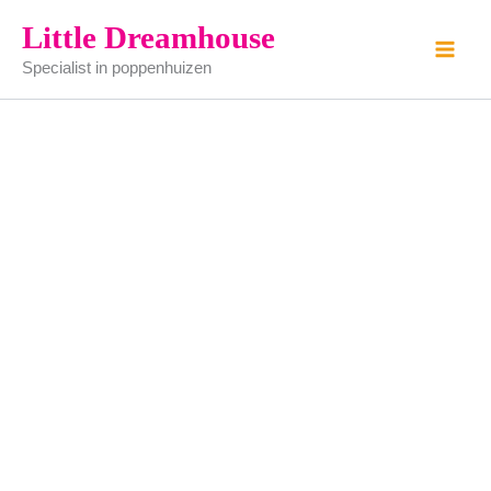
winkel
Ga
Little Dreamhouse
of
naar
woonkamer
Specialist in poppenhuizen
de
blank
aantal
inhoud