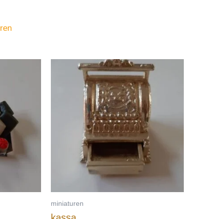
uren
miniaturen
kassa