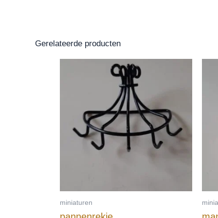
Gerelateerde producten
miniaturen
mini
pannenrekje
man