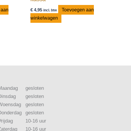
 aan
€
4,95
Toevoegen aan
incl. btw
winkelwagen
Maandag
gesloten
Dinsdag
gesloten
Woensdag
gesloten
Donderdag
gesloten
Vrijdag
10-16 uur
Zaterdag
10-16 uur