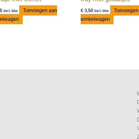
5
Toevoegen aan
€
3,50
Toevoegen
incl. btw
incl. btw
kelwagen
winkelwagen