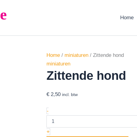
Zittende
e
hond
aantal
Home
Home
/
miniaturen
/ Zittende hond
miniaturen
Zittende hond
€
2,50
incl. btw
-
+