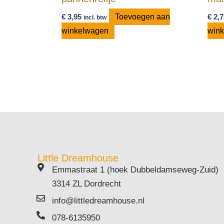
€
3,95
Toevoegen aan
€
2,7
incl. btw
winkelwagen
win
Little Dreamhouse
Emmastraat 1 (hoek Dubbeldamseweg-Zuid)
3314 ZL Dordrecht
info@littledreamhouse.nl
078-6135950