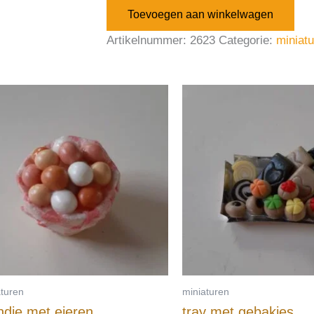
Toevoegen aan winkelwagen
Artikelnummer:
2623
Categorie:
miniat
aturen
miniaturen
dje met eieren
tray met gebakjes