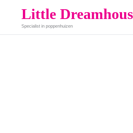
Ga
Little Dreamhous
naar
de
Specialist in poppenhuizen
inhoud