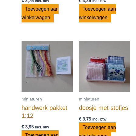
€
2,75
€
3,25
incl. btw
incl. btw
Toevoegen aan
Toevoegen aan
winkelwagen
winkelwagen
miniaturen
miniaturen
handwerk pakket
doosje met stofjes
1:12
€
3,75
incl. btw
€
3,95
Toevoegen aan
incl. btw
Toevoegen aan
winkelwagen