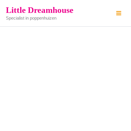
Zittend
Ga
Little Dreamhouse
hondje
naar
aantal
Specialist in poppenhuizen
de
inhoud