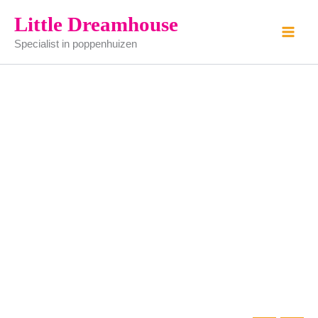
zilver
Ga
Little Dreamhouse
dienblad
naar
aantal
Specialist in poppenhuizen
de
inhoud