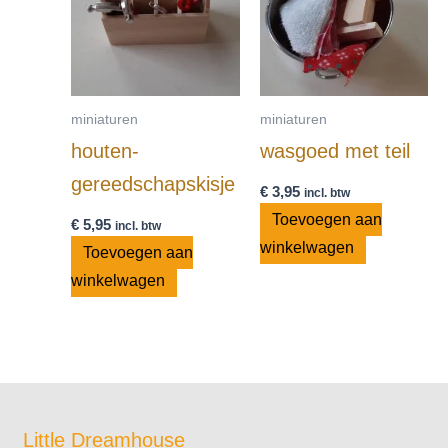
miniaturen
miniaturen
houten-
wasgoed met teil
gereedschapskisje
€
3,95
incl. btw
Toevoegen aan
€
5,95
incl. btw
winkelwagen
Toevoegen aan
winkelwagen
Little Dreamhouse