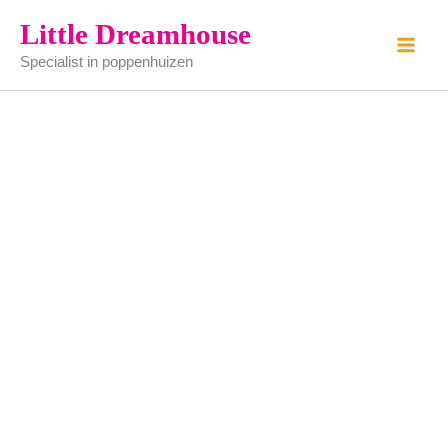
Zak
Ga
Little Dreamhouse
met
naar
meel
Specialist in poppenhuizen
de
aantal
inhoud