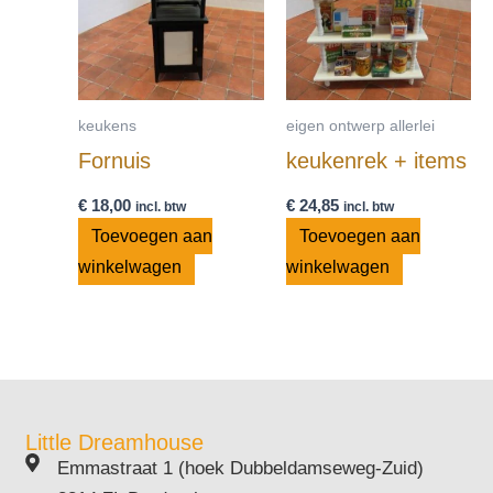
keukens
eigen ontwerp allerlei
Fornuis
keukenrek + items
€
18,00
€
24,85
incl. btw
incl. btw
Toevoegen aan
Toevoegen aan
winkelwagen
winkelwagen
Little Dreamhouse
Emmastraat 1 (hoek Dubbeldamseweg-Zuid)