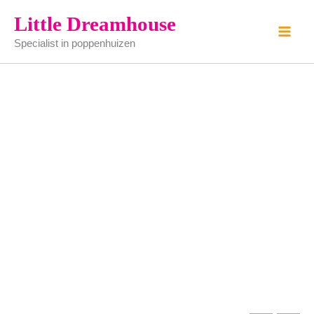
witte
Ga
Little Dreamhouse
stoel
naar
aantal
Specialist in poppenhuizen
de
inhoud