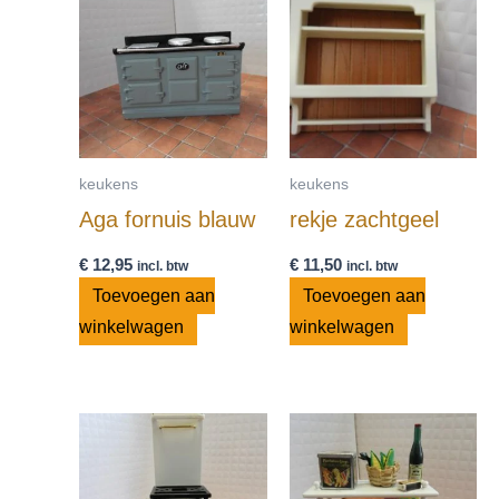
keukens
keukens
Aga fornuis blauw
rekje zachtgeel
€
12,95
€
11,50
incl. btw
incl. btw
Toevoegen aan
Toevoegen aan
winkelwagen
winkelwagen