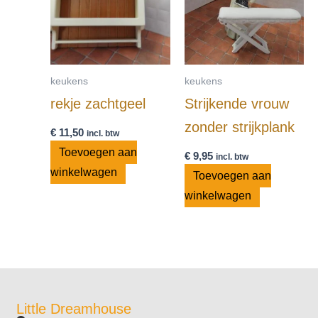
keukens
keukens
rekje zachtgeel
Strijkende vrouw
zonder strijkplank
€
11,50
incl. btw
Toevoegen aan
€
9,95
incl. btw
winkelwagen
Toevoegen aan
winkelwagen
Little Dreamhouse