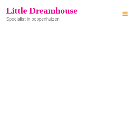
witte
Ga
Little Dreamhouse
tafel
naar
aantal
Specialist in poppenhuizen
de
inhoud