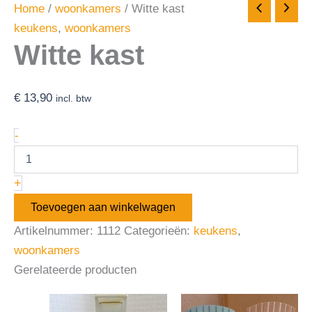
Home
/
woonkamers
/ Witte kast
keukens
,
woonkamers
Witte kast
€
13,90
incl. btw
-
+
Toevoegen aan winkelwagen
Artikelnummer:
1112
Categorieën:
keukens
,
woonkamers
Gerelateerde producten