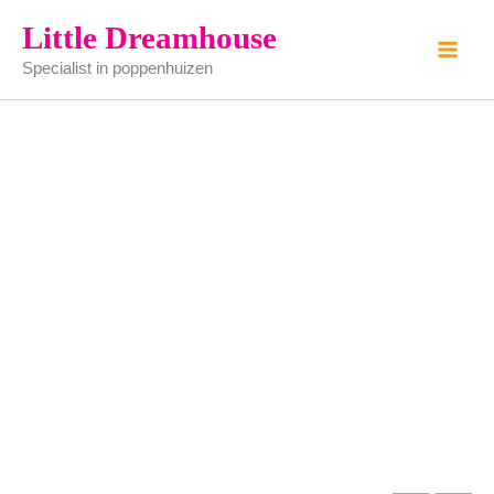
Witte
Ga
Little Dreamhouse
kast
naar
aantal
Specialist in poppenhuizen
de
inhoud