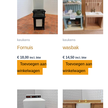
keukens
keukens
Fornuis
wasbak
€
18,00
€
14,50
incl. btw
incl. btw
Toevoegen aan
Toevoegen aan
winkelwagen
winkelwagen