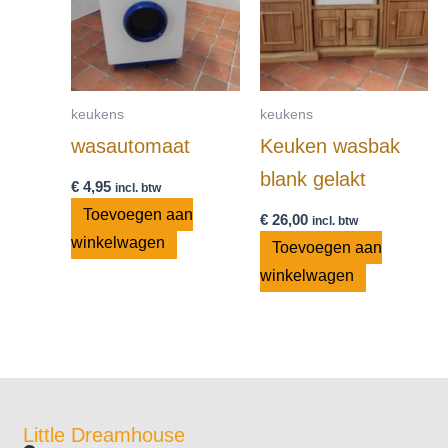
keukens
keukens
wasautomaat
Keuken wasbak
blank gelakt
€
4,95
incl. btw
Toevoegen aan
€
26,00
incl. btw
winkelwagen
Toevoegen aan
winkelwagen
Little Dreamhouse