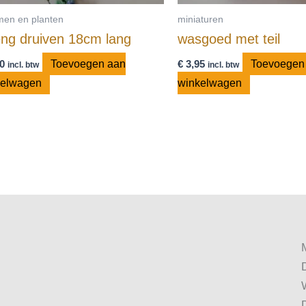
men en planten
miniaturen
eng druiven 18cm lang
wasgoed met teil
0
Toevoegen aan
€
3,95
Toevoegen
incl. btw
incl. btw
kelwagen
winkelwagen