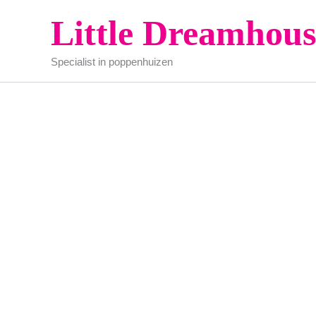
Ga
Little Dreamhous
naar
de
Specialist in poppenhuizen
inhoud