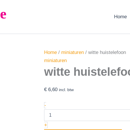
witte
e
huistelefoon
aantal
Home
Home
/
miniaturen
/ witte huistelefoon
miniaturen
witte huistelef
€
6,60
incl. btw
-
+