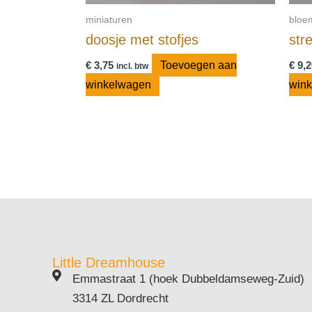
miniaturen
bloe
doosje met stofjes
str
€
3,75
Toevoegen aan
€
9,2
incl. btw
winkelwagen
win
Little Dreamhouse
Emmastraat 1 (hoek Dubbeldamseweg-Zuid)
3314 ZL Dordrecht