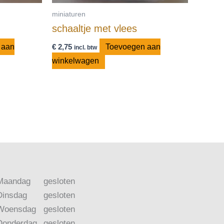
miniaturen
schaaltje met vlees
 aan
€
2,75
Toevoegen aan
incl. btw
winkelwagen
Maandag
gesloten
Dinsdag
gesloten
Woensdag
gesloten
Donderdag
gesloten