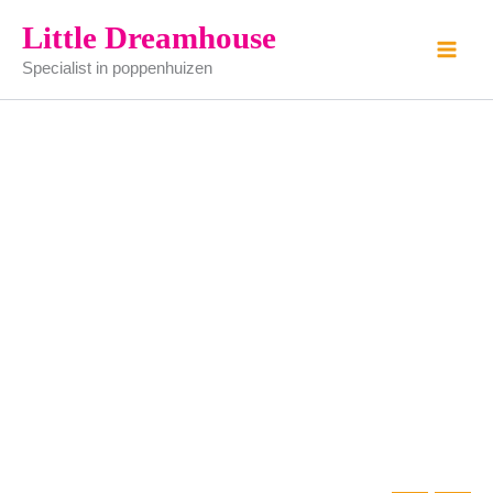
wit
Ga
Little Dreamhouse
eenpersoonsbed
naar
aantal
Specialist in poppenhuizen
de
inhoud