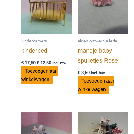
€ 17,50.
€ 12,50.
kinderkamers
eigen ontwerp allerlei
kinderbed
mandje baby
spulletjes Rose
€
17,50
€
12,50
incl. btw
Toevoegen aan
€
8,50
incl. btw
winkelwagen
Toevoegen aan
winkelwagen