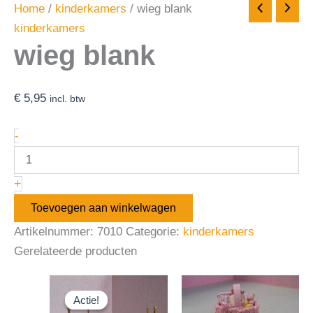
Home
/
kinderkamers
/ wieg blank
kinderkamers
wieg blank
€
5,95
incl. btw
-
+
Toevoegen aan winkelwagen
Artikelnummer:
7010
Categorie:
kinderkamers
Gerelateerde producten
Oorspronkelijke
Huidige
prijs
prijs
Actie!
Actie!
was:
is: