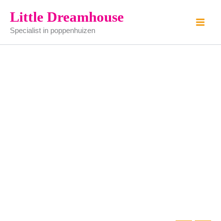
wieg
Ga
Little Dreamhouse
blank
naar
aantal
Specialist in poppenhuizen
de
inhoud