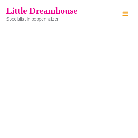
mandje
Ga
Little Dreamhouse
baby
naar
spulletjes
Specialist in poppenhuizen
de
blauw
aantal
inhoud