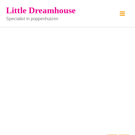
badkamerset
Ga
Little Dreamhouse
blauw
naar
aantal
Specialist in poppenhuizen
de
inhoud