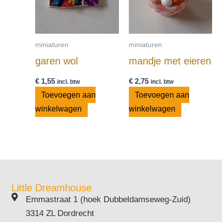
miniaturen
miniaturen
garen wol
mandje met eieren
€
1,55
€
2,75
incl. btw
incl. btw
Toevoegen aan
Toevoegen aan
winkelwagen
winkelwagen
Little Dreamhouse
Emmastraat 1 (hoek Dubbeldamseweg-Zuid)
3314 ZL Dordrecht