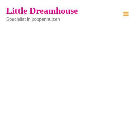
Vogelkooi
Ga
Little Dreamhouse
aantal
naar
Specialist in poppenhuizen
de
inhoud