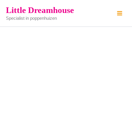
Vogelhuisje
Ga
Little Dreamhouse
aantal
naar
Specialist in poppenhuizen
de
inhoud