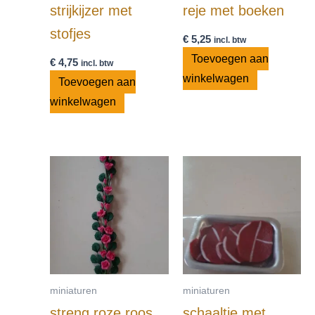
strijkijzer met
reje met boeken
stofjes
€
5,25
incl. btw
Toevoegen aan
€
4,75
incl. btw
winkelwagen
Toevoegen aan
winkelwagen
miniaturen
miniaturen
streng roze roos
schaaltje met