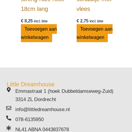
18cm lang
vlees
€
8,25
€
2,75
incl. btw
incl. btw
Toevoegen aan
Toevoegen aan
winkelwagen
winkelwagen
Little Dreamhouse
Emmastraat 1 (hoek Dubbeldamseweg-Zuid)
3314 ZL Dordrecht
info@littledreamhouse.nl
078-6135950
NL41 ABNA 0443837678