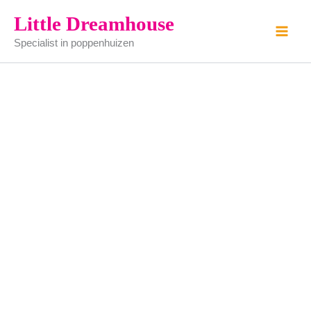
vogelkooi
Ga
Little Dreamhouse
(smeedijzer)
naar
aantal
Specialist in poppenhuizen
de
inhoud