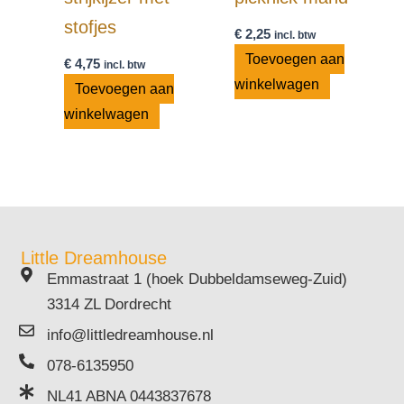
stofjes
€
2,25
incl. btw
Toevoegen aan
€
4,75
incl. btw
winkelwagen
Toevoegen aan
winkelwagen
Little Dreamhouse
Emmastraat 1 (hoek Dubbeldamseweg-Zuid)
3314 ZL Dordrecht
info@littledreamhouse.nl
078-6135950
NL41 ABNA 0443837678