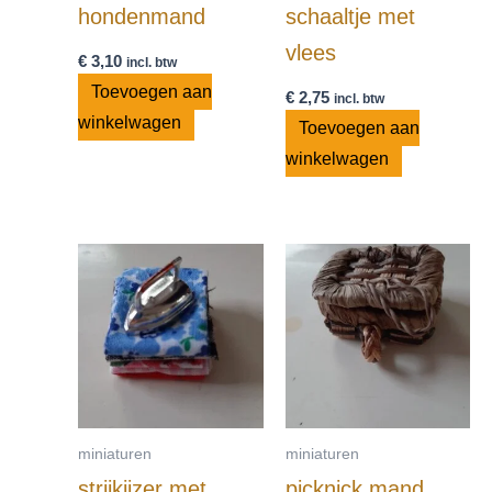
hondenmand
schaaltje met
vlees
€
3,10
incl. btw
Toevoegen aan
€
2,75
incl. btw
winkelwagen
Toevoegen aan
winkelwagen
miniaturen
miniaturen
strijkijzer met
picknick mand