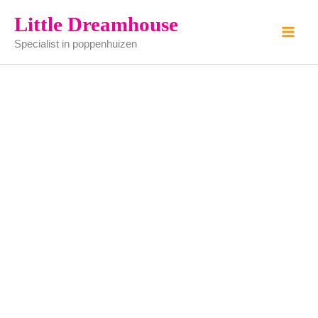
Voedsel
Ga
Little Dreamhouse
in
naar
blik
Specialist in poppenhuizen
de
aantal
inhoud