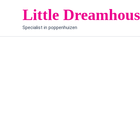
Ga
Little Dreamhous
naar
de
Specialist in poppenhuizen
inhoud