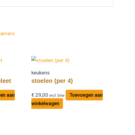
amers
keukens
leet
stoelen (per 4)
€
29,00
en aan
Toevoegen aan
incl. btw
winkelwagen