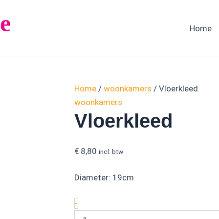
Vloerkleed
e
aantal
Home
Home
/
woonkamers
/ Vloerkleed
woonkamers
Vloerkleed
€
8,80
incl. btw
Diameter: 19cm
-