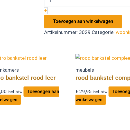
+
Toevoegen aan winkelwagen
Artikelnummer:
3029
Categorie:
woonk
nkamers
meubels
ro bankstel rood leer
rood bankstel comp
,00
€
29,95
Toevoegen aan
Toevoeg
incl. btw
incl. btw
kelwagen
winkelwagen