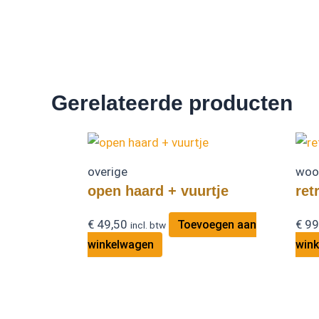
Gerelateerde producten
overige
woo
open haard + vuurtje
ret
€
49,50
€
99
Toevoegen aan
incl. btw
winkelwagen
win