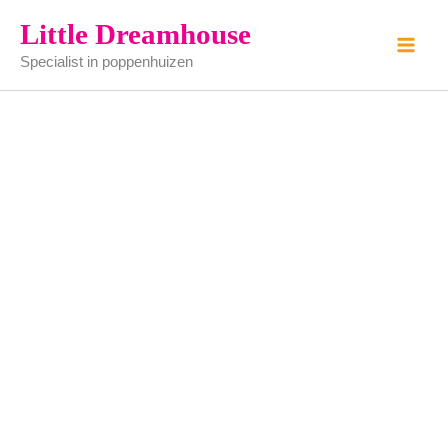
trapnaaimachine
Ga
Little Dreamhouse
aantal
naar
Specialist in poppenhuizen
de
inhoud