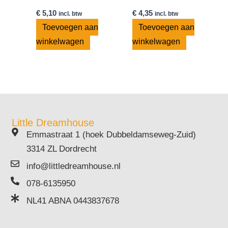
€
5,10
€
4,35
incl. btw
incl. btw
Toevoegen aan
Toevoegen aan
winkelwagen
winkelwagen
Little Dreamhouse
Emmastraat 1 (hoek Dubbeldamseweg-Zuid)
3314 ZL Dordrecht
info@littledreamhouse.nl
078-6135950
NL41 ABNA 0443837678