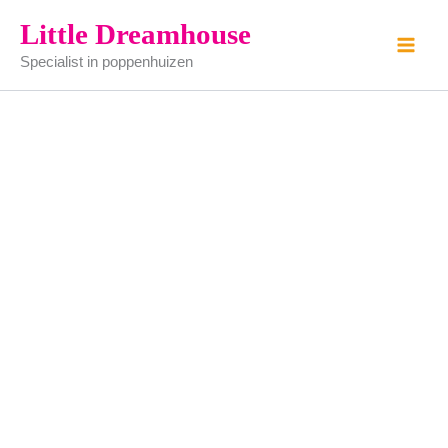
tegels
Ga
Little Dreamhouse
kunststof
naar
-
Specialist in poppenhuizen
de
41x30cm
aantal
inhoud