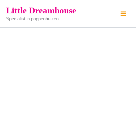
dak
Ga
Little Dreamhouse
leien
naar
kunststof
Specialist in poppenhuizen
de
-
41x30cm
inhoud
aantal