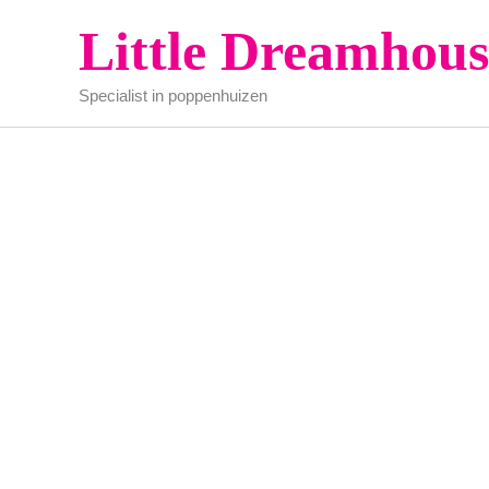
Ga
Little Dreamhous
naar
de
Specialist in poppenhuizen
inhoud