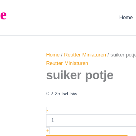
suiker
e
potje
aantal
Home
Home
/
Reutter Miniaturen
/ suiker potj
Reutter Miniaturen
suiker potje
€
2,25
incl. btw
-
+