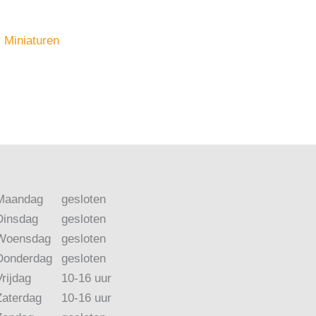
 Miniaturen
Maandag
gesloten
Dinsdag
gesloten
Woensdag
gesloten
Donderdag
gesloten
Vrijdag
10-16 uur
Zaterdag
10-16 uur