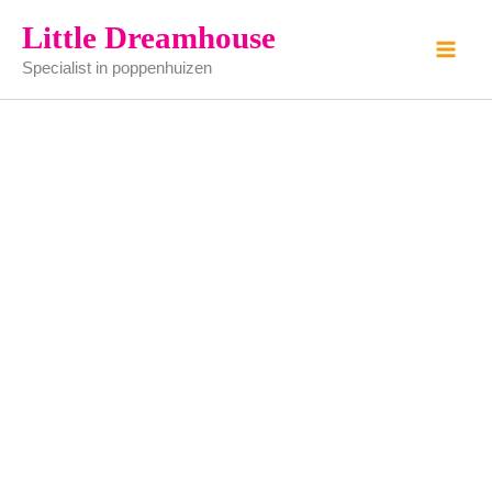
Stripboek
Ga
Little Dreamhouse
donald
naar
duck
Specialist in poppenhuizen
de
aantal
inhoud