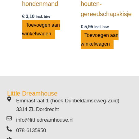
hondenmand
houten-
gereedschapskisje
€
3,10
incl. btw
Toevoegen aan
€
5,95
incl. btw
winkelwagen
Toevoegen aan
winkelwagen
Little Dreamhouse
Emmastraat 1 (hoek Dubbeldamseweg-Zuid)
3314 ZL Dordrecht
info@littledreamhouse.nl
078-6135950