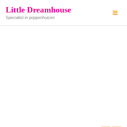
spiegel
Ga
Little Dreamhouse
aantal
naar
Specialist in poppenhuizen
de
inhoud