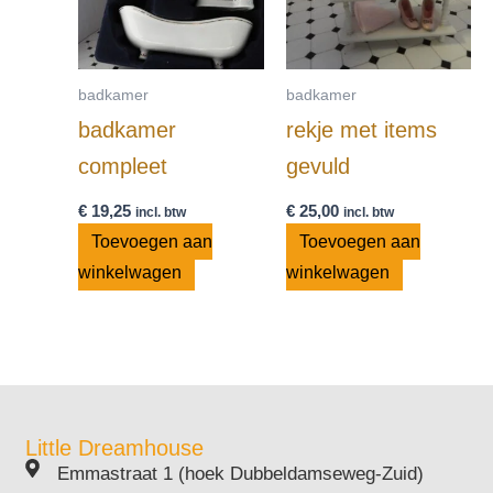
badkamer
badkamer
badkamer
rekje met items
compleet
gevuld
€
19,25
€
25,00
incl. btw
incl. btw
Toevoegen aan
Toevoegen aan
winkelwagen
winkelwagen
Little Dreamhouse
Emmastraat 1 (hoek Dubbeldamseweg-Zuid)