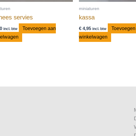
aturen
miniaturen
nees servies
kassa
0
Toevoegen aan
€
4,95
Toevoegen
incl. btw
incl. btw
kelwagen
winkelwagen