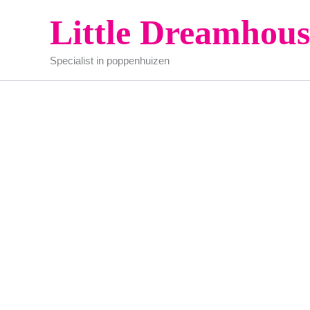
Ga
Little Dreamhous
naar
de
Specialist in poppenhuizen
inhoud