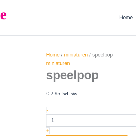
speelpop
e
aantal
Home
Home
/
miniaturen
/ speelpop
miniaturen
speelpop
€
2,95
incl. btw
-
+