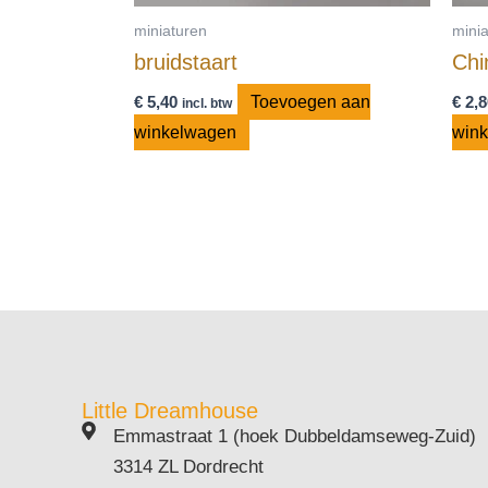
miniaturen
mini
bruidstaart
Chi
€
5,40
Toevoegen aan
€
2,8
incl. btw
winkelwagen
win
Little Dreamhouse
Emmastraat 1 (hoek Dubbeldamseweg-Zuid)
3314 ZL Dordrecht