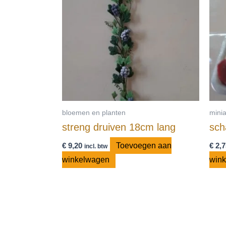
bloemen en planten
mini
streng druiven 18cm lang
sch
€
9,20
Toevoegen aan
€
2,7
incl. btw
winkelwagen
win