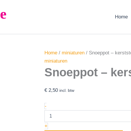
Snoeppot
e
-
kerststokjes
Home
aantal
Home
/
miniaturen
/ Snoeppot – kerstst
miniaturen
Snoeppot – ker
€
2,50
incl. btw
-
+