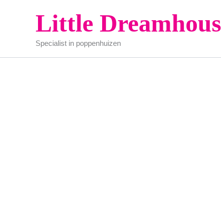
Ga
Little Dreamhous
naar
de
Specialist in poppenhuizen
inhoud