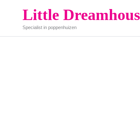
Ga
Little Dreamhous
naar
de
Specialist in poppenhuizen
inhoud