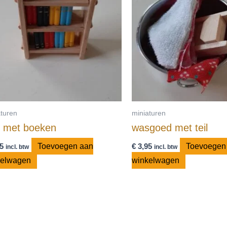
aturen
miniaturen
e met boeken
wasgoed met teil
5
Toevoegen aan
€
3,95
Toevoegen
incl. btw
incl. btw
kelwagen
winkelwagen