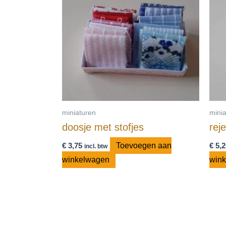
miniaturen
mini
doosje met stofjes
rej
€
3,75
Toevoegen aan
€
5,2
incl. btw
winkelwagen
win