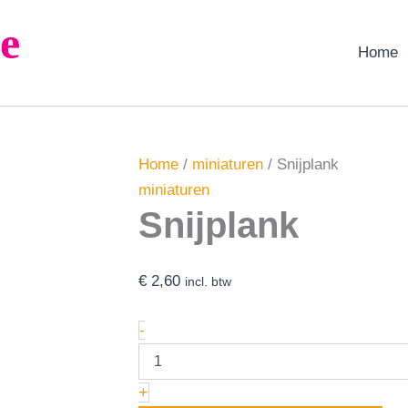
Snijplank
e
aantal
Home
Home
/
miniaturen
/ Snijplank
miniaturen
Snijplank
€
2,60
incl. btw
-
+