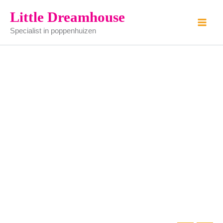
schaal
Ga
Little Dreamhouse
20
naar
mm
Specialist in poppenhuizen
de
aantal
inhoud