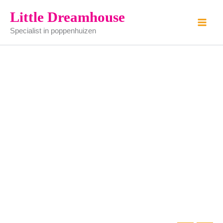
schaal
Ga
Little Dreamhouse
aantal
naar
Specialist in poppenhuizen
de
inhoud