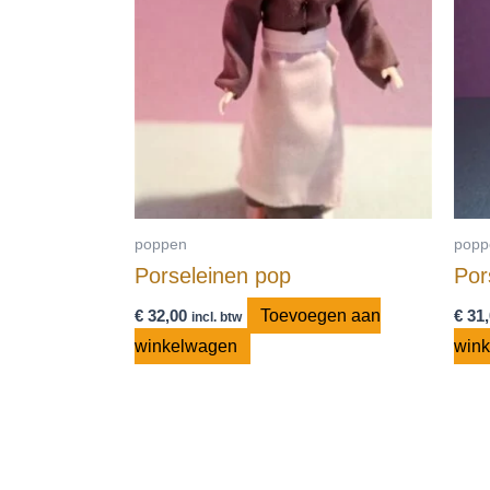
poppen
popp
Porseleinen pop
Por
€
32,00
Toevoegen aan
€
31,
incl. btw
winkelwagen
win