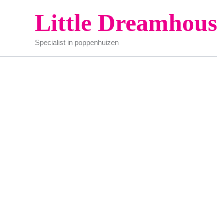
Ga
Little Dreamhous
naar
de
Specialist in poppenhuizen
inhoud