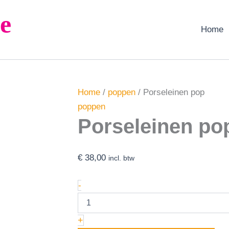
Porseleinen
e
pop
aantal
Home
Home
/
poppen
/ Porseleinen pop
poppen
Porseleinen po
€
38,00
incl. btw
-
+