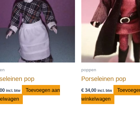
en
poppen
seleinen pop
Porseleinen pop
00
Toevoegen aan
€
34,00
Toevoege
incl. btw
incl. btw
kelwagen
winkelwagen