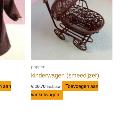
poppen
kinderwagen (smeedijzer)
n aan
€
10,70
Toevoegen aan
incl. btw
winkelwagen