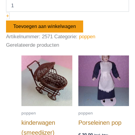
+
Toevoegen aan winkelwagen
Artikelnummer:
2571
Categorie:
poppen
Gerelateerde producten
poppen
poppen
kinderwagen
Porseleinen pop
(smeedijzer)
€
30,00