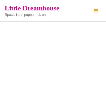
Porseleinen
Ga
Little Dreamhouse
pop
naar
aantal
Specialist in poppenhuizen
de
inhoud