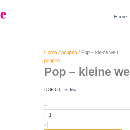
Pop
e
-
kleine
Home
welt
aantal
Home
/
poppen
/ Pop – kleine welt
poppen
Pop – kleine we
€
38,00
incl. btw
-
+