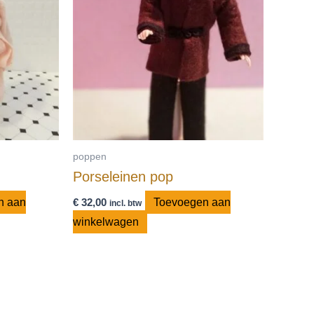
poppen
Porseleinen pop
n aan
€
32,00
Toevoegen aan
incl. btw
winkelwagen