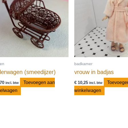
en
badkamer
derwagen (smeedijzer)
vrouw in badjas
70
Toevoegen aan
€
10,25
Toevoege
incl. btw
incl. btw
kelwagen
winkelwagen