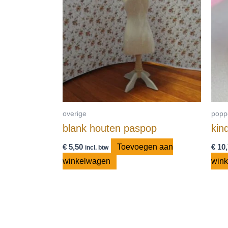
overige
popp
blank houten paspop
kin
€
5,50
Toevoegen aan
€
10,
incl. btw
winkelwagen
win