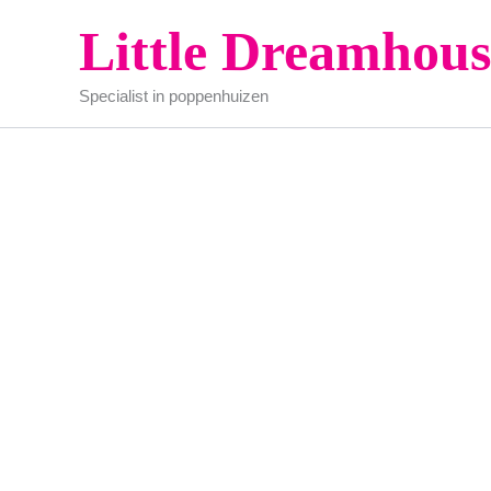
Ga
Little Dreamhous
naar
de
Specialist in poppenhuizen
inhoud