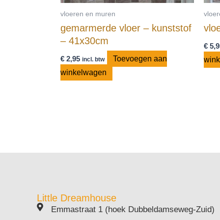
vloeren en muren
vloe
gemarmerde vloer – kunststof
vlo
– 41x30cm
€
5,9
€
2,95
Toevoegen aan
win
incl. btw
winkelwagen
Little Dreamhouse
Emmastraat 1 (hoek Dubbeldamseweg-Zuid)