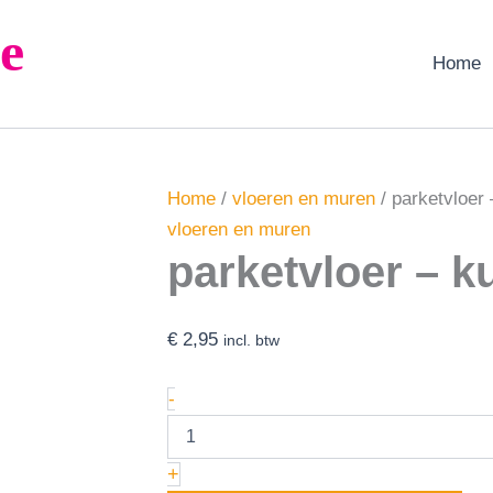
parketvloer
e
-
kunststof
Home
-
41x30cm
aantal
Home
/
vloeren en muren
/ parketvloer
vloeren en muren
parketvloer – k
€
2,95
incl. btw
-
+