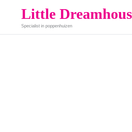
Ga
Little Dreamhous
naar
de
Specialist in poppenhuizen
inhoud