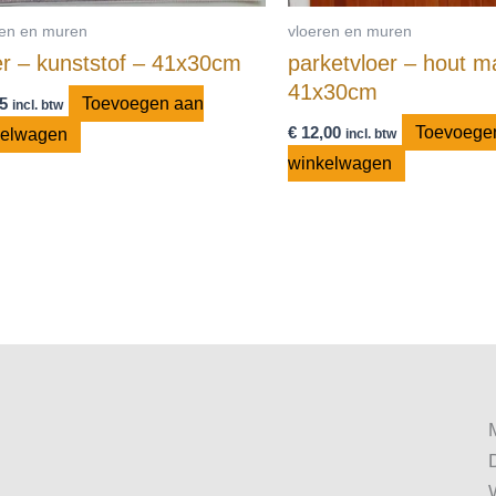
ren en muren
vloeren en muren
er – kunststof – 41x30cm
parketvloer – hout m
41x30cm
5
Toevoegen aan
incl. btw
€
12,00
Toevoege
kelwagen
incl. btw
winkelwagen