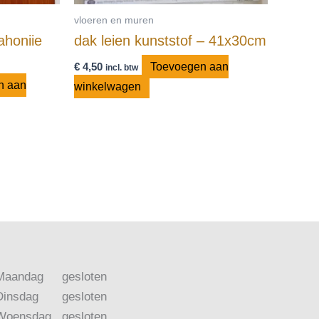
vloeren en muren
ahoniie
dak leien kunststof – 41x30cm
€
4,50
Toevoegen aan
incl. btw
n aan
winkelwagen
Maandag
gesloten
Dinsdag
gesloten
Woensdag
gesloten