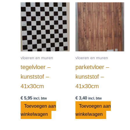
vloeren en muren
vloeren en muren
tegelvloer –
parketvloer –
kunststof –
kunststof –
41x30cm
41x30cm
€
5,95
€
3,40
incl. btw
incl. btw
Toevoegen aan
Toevoegen aan
winkelwagen
winkelwagen