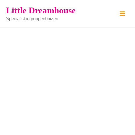
marmervloer
Ga
Little Dreamhouse
-
naar
kunststof
Specialist in poppenhuizen
de
-
41x30cm
inhoud
aantal