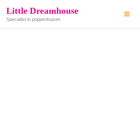
tegelvloer
Ga
Little Dreamhouse
-
naar
kunststof
Specialist in poppenhuizen
de
-
41x30cm
inhoud
aantal