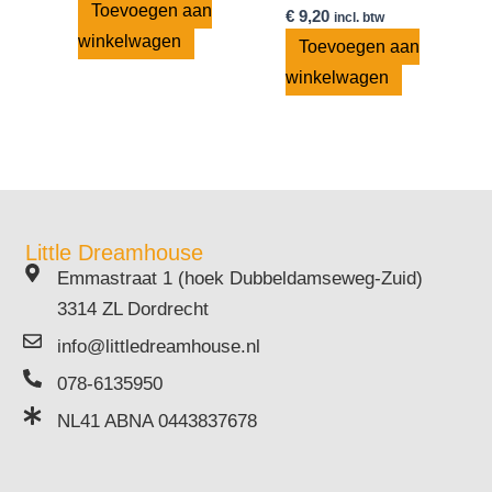
Toevoegen aan
€
9,20
incl. btw
winkelwagen
Toevoegen aan
winkelwagen
Little Dreamhouse
Emmastraat 1 (hoek Dubbeldamseweg-Zuid)
3314 ZL Dordrecht
info@littledreamhouse.nl
078-6135950
NL41 ABNA 0443837678