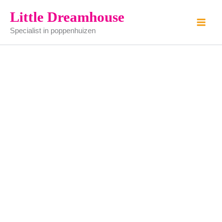
Paraplu
Ga
Little Dreamhouse
setje
naar
aantal
Specialist in poppenhuizen
de
inhoud