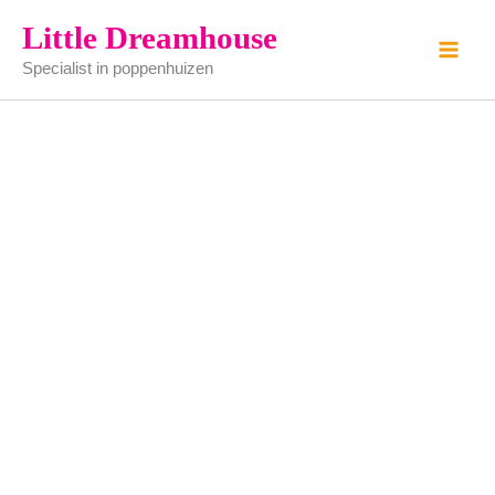
paraplu
Ga
Little Dreamhouse
-
naar
wandelstok
Specialist in poppenhuizen
de
-
schoenlepel
inhoud
aantal