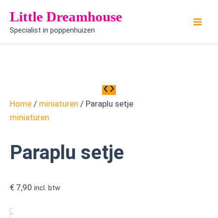
Paraplu
Ga
Little Dreamhouse
setje
naar
aantal
Specialist in poppenhuizen
de
inhoud
Home
/
miniaturen
/ Paraplu setje
miniaturen
Paraplu setje
€
7,90
incl. btw
-