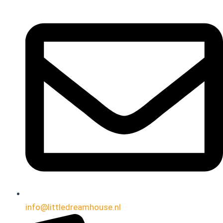
info@littledreamhouse.nl