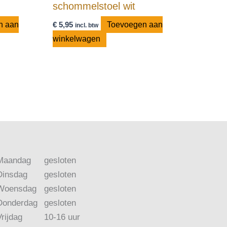
schommelstoel wit
n aan
€
5,95
Toevoegen aan
incl. btw
winkelwagen
Maandag
gesloten
Dinsdag
gesloten
Woensdag
gesloten
Donderdag
gesloten
Vrijdag
10-16 uur