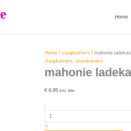
mahonie
e
ladekastje
aantal
Home
Home
/
slaapkamers
/ mahonie ladekas
slaapkamers
,
woonkamers
mahonie ladeka
€
6,95
incl. btw
-
+