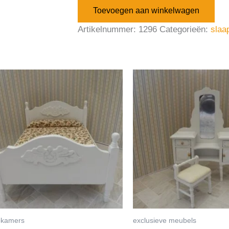
Toevoegen aan winkelwagen
Artikelnummer:
1296
Categorieën:
slaa
pkamers
exclusieve meubels