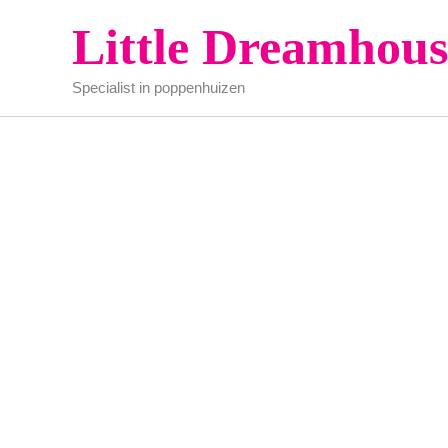
Ga
Little Dreamhous
naar
de
Specialist in poppenhuizen
inhoud