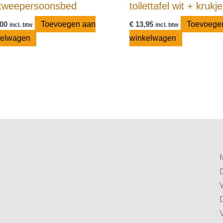
 tweepersoonsbed
toilettafel wit + krukje
00
Toevoegen aan
€
13,95
Toevoege
incl. btw
incl. btw
kelwagen
winkelwagen