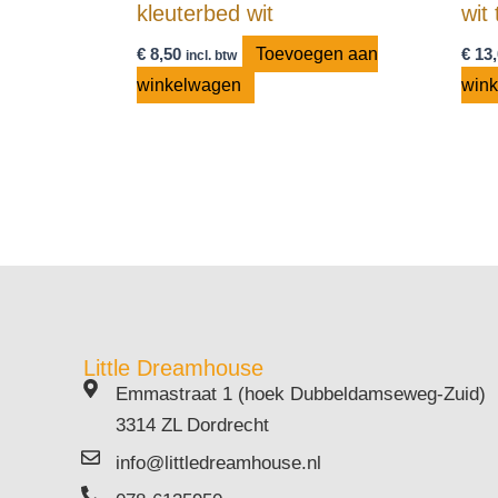
kleuterbed wit
wit
€
8,50
Toevoegen aan
€
13,
incl. btw
winkelwagen
win
Little Dreamhouse
Emmastraat 1 (hoek Dubbeldamseweg-Zuid)
3314 ZL Dordrecht
info@littledreamhouse.nl