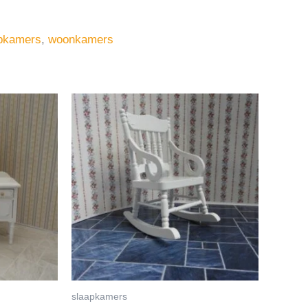
pkamers
,
woonkamers
slaapkamers