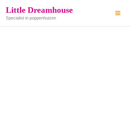
Lijstje
Ga
Little Dreamhouse
aantal
naar
Specialist in poppenhuizen
de
inhoud