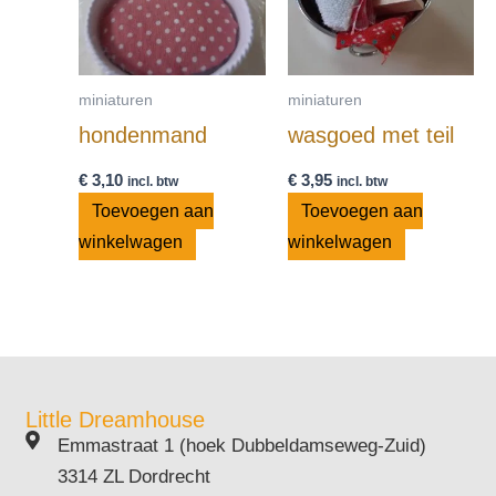
miniaturen
miniaturen
hondenmand
wasgoed met teil
€
3,10
€
3,95
incl. btw
incl. btw
Toevoegen aan
Toevoegen aan
winkelwagen
winkelwagen
Little Dreamhouse
Emmastraat 1 (hoek Dubbeldamseweg-Zuid)
3314 ZL Dordrecht