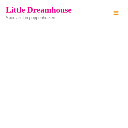
ligstoel
Ga
Little Dreamhouse
-
naar
rood
Specialist in poppenhuizen
de
en
wit
inhoud
aantal