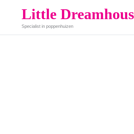
Ga
Little Dreamhous
naar
de
Specialist in poppenhuizen
inhoud