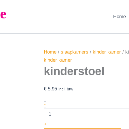
kinderstoel
e
aantal
Home
Home
/
slaapkamers
/
kinder kamer
/ k
kinder kamer
kinderstoel
€
5,95
incl. btw
-
+