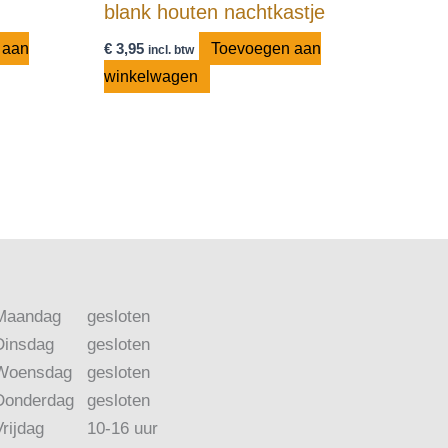
blank houten nachtkastje
 aan
€
3,95
Toevoegen aan
incl. btw
winkelwagen
Maandag
gesloten
Dinsdag
gesloten
Woensdag
gesloten
Donderdag
gesloten
Vrijdag
10-16 uur