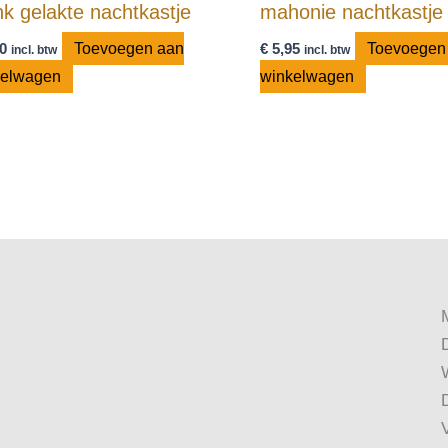
nk gelakte nachtkastje
mahonie nachtkastje
0
Toevoegen aan
€
5,95
Toevoegen
incl. btw
incl. btw
kelwagen
winkelwagen