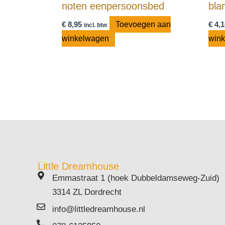
noten eenpersoonsbed
bla
€
8,95
Toevoegen aan
€
4,1
incl. btw
winkelwagen
win
Little Dreamhouse
Emmastraat 1 (hoek Dubbeldamseweg-Zuid)
3314 ZL Dordrecht
info@littledreamhouse.nl