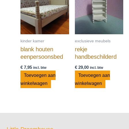
kinder kamer
exclusieve meubels
blank houten
rekje
eenpersoonsbed
handbeschilderd
€
7,95
€
29,00
incl. btw
incl. btw
Toevoegen aan
Toevoegen aan
winkelwagen
winkelwagen