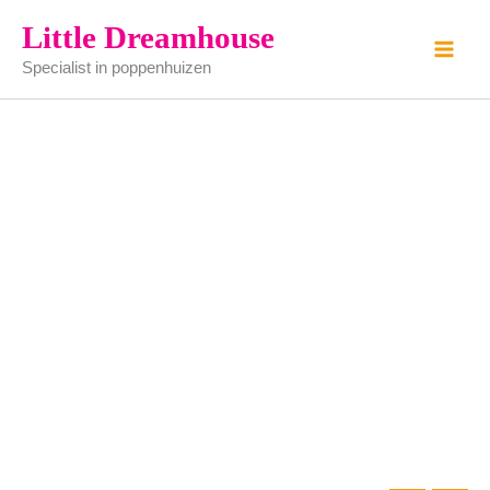
kinderbed
Ga
Little Dreamhouse
mahonie
naar
aantal
Specialist in poppenhuizen
de
inhoud