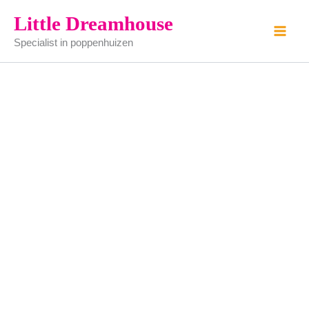
Hertenkop
Ga
Little Dreamhouse
aantal
naar
Specialist in poppenhuizen
de
inhoud