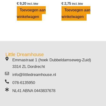
€
9,20
€
2,75
incl. btw
incl. btw
Toevoegen aan
Toevoegen aan
winkelwagen
winkelwagen
Little Dreamhouse
Emmastraat 1 (hoek Dubbeldamseweg-Zuid)
3314 ZL Dordrecht
info@littledreamhouse.nl
078-6135950
NL41 ABNA 0443837678