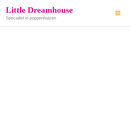
Herenschoenen
Ga
Little Dreamhouse
-
naar
gemaakt
Specialist in poppenhuizen
de
van
tin
inhoud
(zelf
schilderen)
aantal