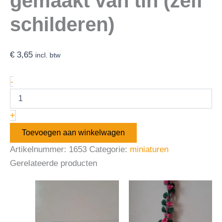
gemaakt van tin (zelf
schilderen)
€
3,65
incl. btw
-
+
Toevoegen aan winkelwagen
Artikelnummer:
1653
Categorie:
miniaturen
Gerelateerde producten