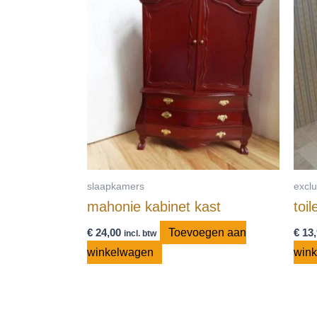
slaapkamers
excl
mahonie kabinet kast
toil
€
24,00
Toevoegen aan
€
13,
incl. btw
winkelwagen
win