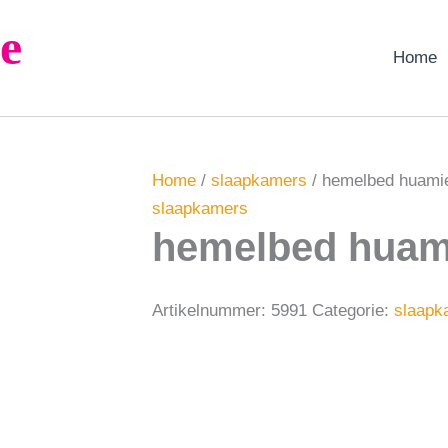
e
Home
Home
/
slaapkamers
/ hemelbed huami
slaapkamers
hemelbed huam
Artikelnummer:
5991
Categorie:
slaapk