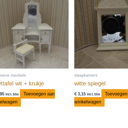
usieve meubels
slaapkamers
ettafel wit + krukje
witte spiegel
95
Toevoegen aan
€
3,15
Toevoegen
incl. btw
incl. btw
kelwagen
winkelwagen