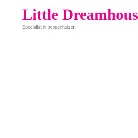
Ga
Little Dreamhous
naar
de
Specialist in poppenhuizen
inhoud