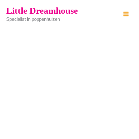
gemarmede
Ga
Little Dreamhouse
vloer
naar
-
Specialist in poppenhuizen
de
kunststof
-
inhoud
41x30cm
aantal