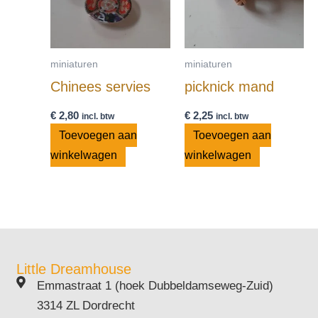
miniaturen
miniaturen
Chinees servies
picknick mand
€
2,80
€
2,25
incl. btw
incl. btw
Toevoegen aan
Toevoegen aan
winkelwagen
winkelwagen
Little Dreamhouse
Emmastraat 1 (hoek Dubbeldamseweg-Zuid)
3314 ZL Dordrecht