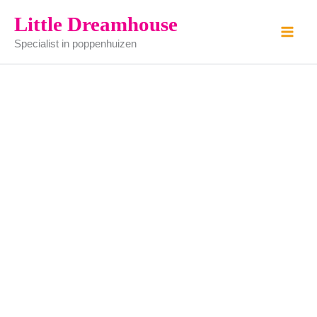
drankflessen
Ga
Little Dreamhouse
aantal
naar
Specialist in poppenhuizen
de
inhoud